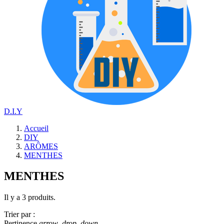
D.I.Y
Accueil
DIY
ARÔMES
MENTHES
MENTHES
Il y a 3 produits.
Trier par :
Pertinence
arrow_drop_down