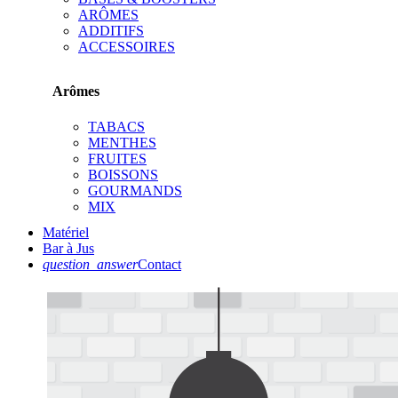
ARÔMES
ADDITIFS
ACCESSOIRES
Arômes
TABACS
MENTHES
FRUITES
BOISSONS
GOURMANDS
MIX
Matériel
Bar à Jus
question_answer
Contact