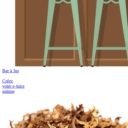
Bar à Jus
Créez
votre e-juice
unique