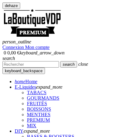
dehaze
person_outline
Connexion
Mon compte
0
0,00 €
keyboard_arrow_down
search
close
search
keyboard_backspace
home
Home
E-Liquides
expand_more
TABACS
GOURMANDS
FRUITÉS
BOISSONS
MENTHES
PREMIUM
MIX
DIY
expand_more
BASES & BOOSTERS