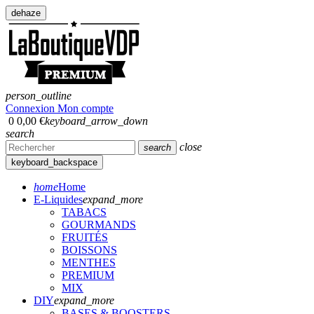
dehaze
person_outline
Connexion
Mon compte
0
0,00 €
keyboard_arrow_down
search
close
search
keyboard_backspace
home
Home
E-Liquides
expand_more
TABACS
GOURMANDS
FRUITÉS
BOISSONS
MENTHES
PREMIUM
MIX
DIY
expand_more
BASES & BOOSTERS