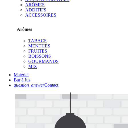
ARÔMES
ADDITIFS
ACCESSOIRES
Arômes
TABACS
MENTHES
FRUITES
BOISSONS
GOURMANDS
MIX
Matériel
Bar à Jus
question_answer
Contact