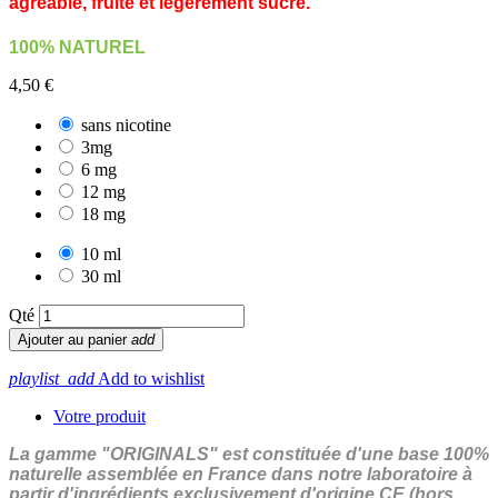
agréable, fruité et légèrement sucré.
100% NATUREL
4,50 €
sans nicotine
3mg
6 mg
12 mg
18 mg
10 ml
30 ml
Qté
Ajouter au panier
add
playlist_add
Add to wishlist
Votre produit
La gamme "ORIGINALS" est constituée d'une base 100%
naturelle assemblée en France dans notre laboratoire à
partir d'ingrédients exclusivement d'origine CE (hors