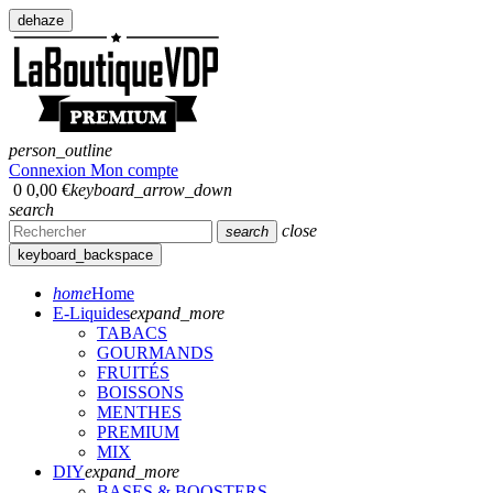
dehaze
person_outline
Connexion
Mon compte
0
0,00 €
keyboard_arrow_down
search
close
search
keyboard_backspace
home
Home
E-Liquides
expand_more
TABACS
GOURMANDS
FRUITÉS
BOISSONS
MENTHES
PREMIUM
MIX
DIY
expand_more
BASES & BOOSTERS