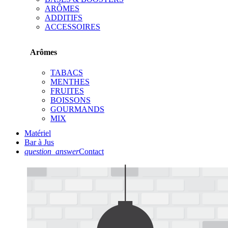
ARÔMES
ADDITIFS
ACCESSOIRES
Arômes
TABACS
MENTHES
FRUITES
BOISSONS
GOURMANDS
MIX
Matériel
Bar à Jus
question_answer
Contact