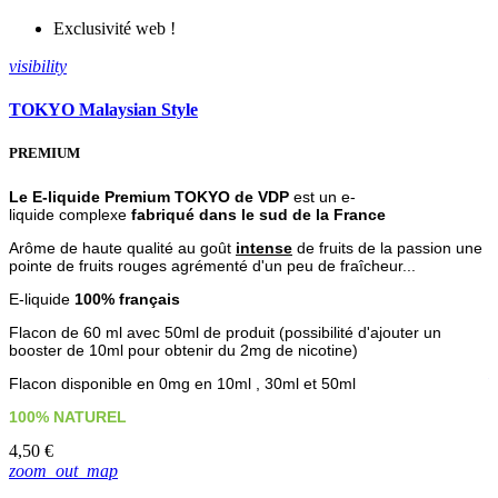
Exclusivité web !
v
visibility
TOKYO Malaysian Style
F
PREMIUM
Le E-liquide Premium TOKYO de VDP
est un e-
liquide complexe
fabriqué dans le sud de la France
Arôme de haute qualité au goût
intense
de fruits de la passion une
pointe de fruits rouges agrémenté d'un peu de fraîcheur..
.
E-liquide
100% français
Flacon de 60 ml avec 50ml de produit (possibilité d'ajouter un
booster de 10ml pour obtenir du 2mg de nicotine)
4
Flacon disponible en 0mg en 10ml , 30ml et 50ml
100% NATUREL
4,50 €
zoom_out_map