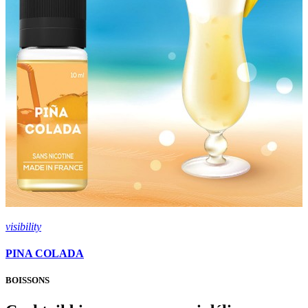
visibility
v
PINA COLADA
BOISSONS
B