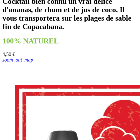
Cocktail bien connu un vrai délice
D
d'ananas, de rhum et de jus de coco. Il
vous transportera sur les plages de sable
fin de Copacabana.
100% NATUREL
4
4,50 €
zoom_out_map