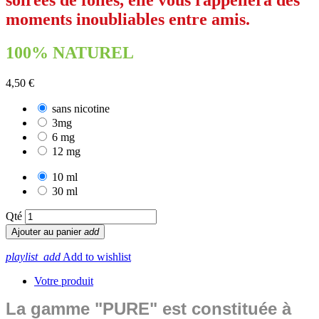
soirées de folies, elle vous rappellera des
moments inoubliables entre amis.
100% NATUREL
4,50 €
sans nicotine
3mg
6 mg
12 mg
10 ml
30 ml
Qté
Ajouter au panier
add
playlist_add
Add to wishlist
Votre produit
La gamme "PURE" est constituée à