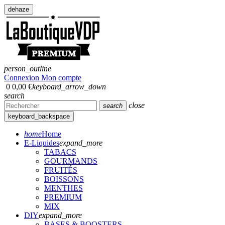
dehaze
person_outline
Connexion
Mon compte
0
0,00 €
keyboard_arrow_down
search
close
search
keyboard_backspace
home
Home
E-Liquides
expand_more
TABACS
GOURMANDS
FRUITÉS
BOISSONS
MENTHES
PREMIUM
MIX
DIY
expand_more
BASES & BOOSTERS