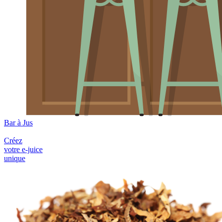
Bar à Jus
Créez
votre e-juice
unique