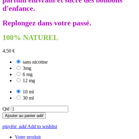
parfum enivrant et sucré des bonbons
d'enfance.
Replongez dans votre passé.
100% NATUREL
4,50 €
sans nicotine
3mg
6 mg
12 mg
10 ml
30 ml
Qté
Ajouter au panier
add
playlist_add
Add to wishlist
Votre produit