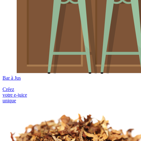
Bar à Jus
Créez
votre e-juice
unique