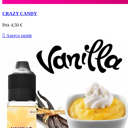
CRAZY CANDY
Prix
4,50 €

Aperçu rapide