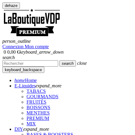
dehaze
person_outline
Connexion
Mon compte
0
0,00 €
keyboard_arrow_down
search
close
search
keyboard_backspace
home
Home
E-Liquides
expand_more
TABACS
GOURMANDS
FRUITÉS
BOISSONS
MENTHES
PREMIUM
MIX
DIY
expand_more
BASES & BOOSTERS