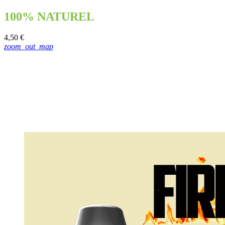
100% NATUREL
4,50 €
zoom_out_map
4