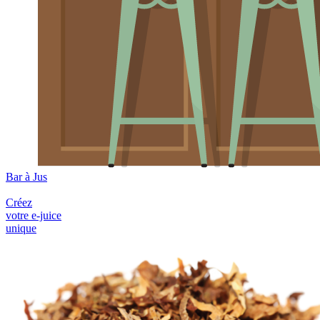
Bar à Jus
Créez
votre e-juice
unique