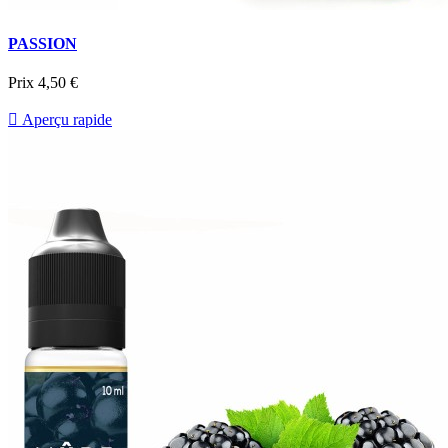
PASSION
Prix
4,50 €

Aperçu rapide