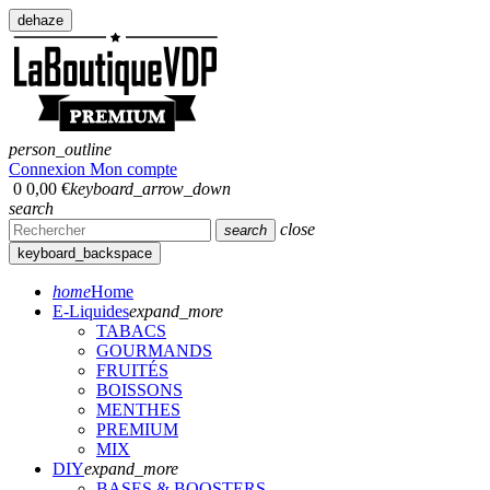
dehaze
person_outline
Connexion
Mon compte
0
0,00 €
keyboard_arrow_down
search
close
search
keyboard_backspace
home
Home
E-Liquides
expand_more
TABACS
GOURMANDS
FRUITÉS
BOISSONS
MENTHES
PREMIUM
MIX
DIY
expand_more
BASES & BOOSTERS